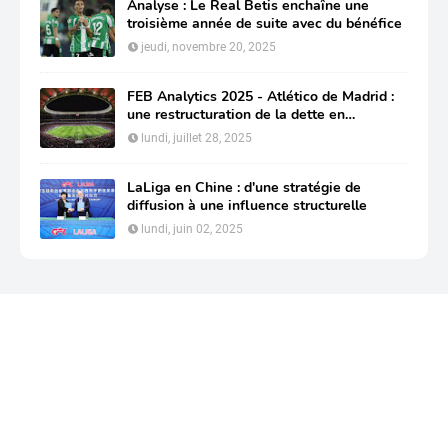
Analyse : Le Real Betis enchaîne une
troisième année de suite avec du bénéfice
jeudi, novembre 20, 2025
FEB Analytics 2025 - Atlético de Madrid :
une restructuration de la dette en
profondeur pour préserver sa compétitivité
lundi, juillet 28, 2025
LaLiga en Chine : d'une stratégie de
diffusion à une influence structurelle
lundi, juin 02, 2025