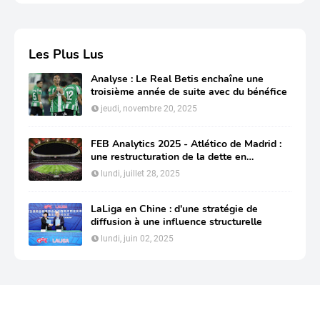
Les Plus Lus
Analyse : Le Real Betis enchaîne une
troisième année de suite avec du bénéfice
jeudi, novembre 20, 2025
FEB Analytics 2025 - Atlético de Madrid :
une restructuration de la dette en
profondeur pour préserver sa compétitivité
lundi, juillet 28, 2025
LaLiga en Chine : d'une stratégie de
diffusion à une influence structurelle
lundi, juin 02, 2025