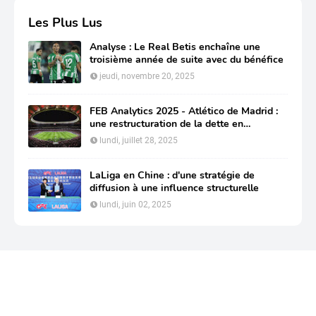
Les Plus Lus
Analyse : Le Real Betis enchaîne une
troisième année de suite avec du bénéfice
jeudi, novembre 20, 2025
FEB Analytics 2025 - Atlético de Madrid :
une restructuration de la dette en
profondeur pour préserver sa compétitivité
lundi, juillet 28, 2025
LaLiga en Chine : d'une stratégie de
diffusion à une influence structurelle
lundi, juin 02, 2025