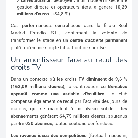
La restauration
, déployée via un modèle mixte, entre
gestion directe et opérateurs tiers, a généré
10,29
millions d'euros (+54,8 %)
.
Ces performances, centralisées dans la filiale Real
Madrid Estadio S.L., confirment la volonté de
transformer le stade en un
centre d'activité permanent
plutôt qu'en une simple infrastructure sportive.
Un amortisseur face au recul des
droits TV
Dans un contexte où
les droits TV diminuent de 9,6 %
(162,09 millions d'euros)
, la contribution du
Bernabéu
apparaît comme une variable d'équilibre
. Le club
compense également ce recul par l'activité des jours de
matchs, qui se maintient à un niveau solide :
les
abonnements
génèrent
64,75 millions d'euros
, soutenus
par
65 030 abonnés
, toutes sections confondues.
Les revenus issus des compétitions
(football masculin,