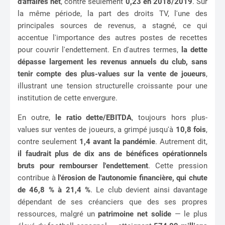
d'affaires net
, contre seulement
0,23 en 2018/2019
. Sur
la même période, la part des droits TV, l'une des
principales sources de revenus, a stagné, ce qui
accentue l'importance des autres postes de recettes
pour couvrir l'endettement. En d'autres termes,
la dette
dépasse largement les revenus annuels du club, sans
tenir compte des plus-values sur la vente de joueurs
,
illustrant une tension structurelle croissante pour une
institution de cette envergure.
En outre,
le ratio dette/EBITDA
, toujours hors plus-
values sur ventes de joueurs, a grimpé jusqu'à
10,8 fois
,
contre seulement
1,4 avant la pandémie
. Autrement dit,
il faudrait plus de dix ans de bénéfices opérationnels
bruts pour rembourser l'endettement
. Cette pression
contribue à
l'érosion de l'autonomie financière, qui chute
de 46,8 % à 21,4 %
. Le club devient ainsi davantage
dépendant de ses créanciers que des ses propres
ressources, malgré un
patrimoine net solide
— le plus