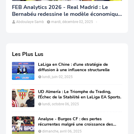
FEB Analytics 2026 - Real Madrid : Le
Bernabéu redessine le modèle économique
du club
Abdoulaye Samb
mardi, décembre 02, 2025
-
Les Plus Lus
LaLiga en Chine : d'une stratégie de
diffusion à une influence structurelle
lundi, juin 02, 2025
UD Almería : Le Triomphe du Trading,
l'Échec de la Stabilité en LaLiga EA Sports.
lundi, octobre 06, 2025
Analyse - Burgos CF : des pertes
récurrentes malgré une croissance des
revenus
dimanche, avril 06, 2025