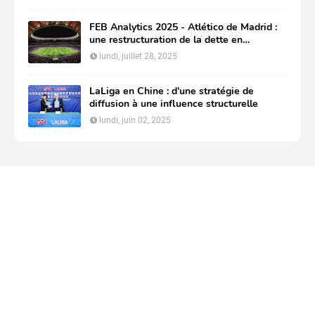
FEB Analytics 2025 - Atlético de Madrid :
une restructuration de la dette en
profondeur pour préserver sa compétitivité
lundi, juillet 28, 2025
LaLiga en Chine : d'une stratégie de
diffusion à une influence structurelle
lundi, juin 02, 2025