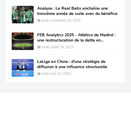
Analyse : Le Real Betis enchaîne une
troisième année de suite avec du bénéfice
jeudi, novembre 20, 2025
FEB Analytics 2025 - Atlético de Madrid :
une restructuration de la dette en
profondeur pour préserver sa compétitivité
lundi, juillet 28, 2025
LaLiga en Chine : d'une stratégie de
diffusion à une influence structurelle
lundi, juin 02, 2025