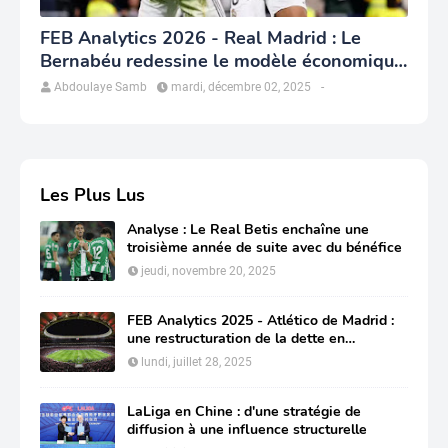
FEB Analytics 2026 - Real Madrid : Le
Bernabéu redessine le modèle économique
du club
Abdoulaye Samb
mardi, décembre 02, 2025
-
Les Plus Lus
Analyse : Le Real Betis enchaîne une
troisième année de suite avec du bénéfice
jeudi, novembre 20, 2025
FEB Analytics 2025 - Atlético de Madrid :
une restructuration de la dette en
profondeur pour préserver sa compétitivité
lundi, juillet 28, 2025
LaLiga en Chine : d'une stratégie de
diffusion à une influence structurelle