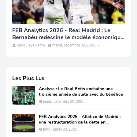
FEB Analytics 2026 - Real Madrid : Le
Bernabéu redessine le modèle économique
du club
Abdoulaye Samb
mardi, décembre 02, 2025
-
Les Plus Lus
Analyse : Le Real Betis enchaîne une
troisième année de suite avec du bénéfice
jeudi, novembre 20, 2025
FEB Analytics 2025 - Atlético de Madrid :
une restructuration de la dette en
profondeur pour préserver sa compétitivité
lundi, juillet 28, 2025