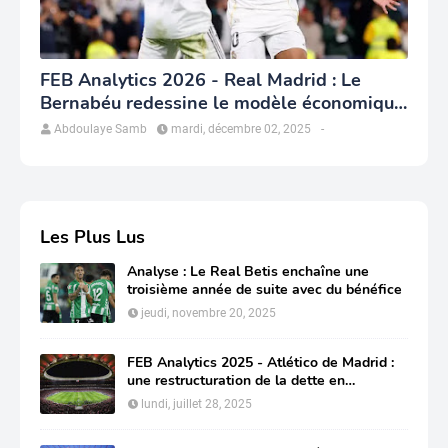
FEB Analytics 2026 - Real Madrid : Le
Bernabéu redessine le modèle économique
du club
Abdoulaye Samb
mardi, décembre 02, 2025
-
Les Plus Lus
Analyse : Le Real Betis enchaîne une
troisième année de suite avec du bénéfice
jeudi, novembre 20, 2025
FEB Analytics 2025 - Atlético de Madrid :
une restructuration de la dette en
profondeur pour préserver sa compétitivité
lundi, juillet 28, 2025