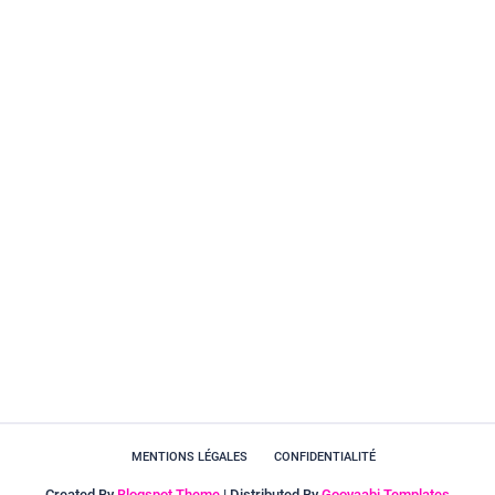
MENTIONS LÉGALES
CONFIDENTIALITÉ
Created By
Blogspot Theme
| Distributed By
Gooyaabi Templates