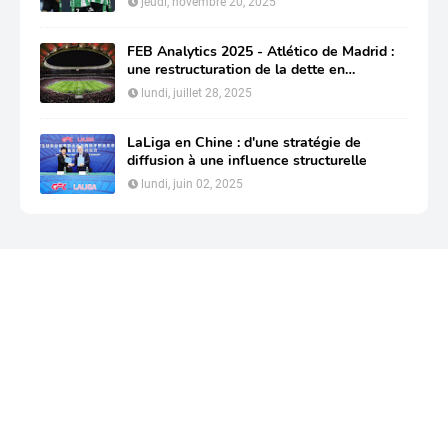
jeudi, novembre 20, 2025
FEB Analytics 2025 - Atlético de Madrid :
une restructuration de la dette en
profondeur pour préserver sa compétitivité
lundi, juillet 28, 2025
LaLiga en Chine : d'une stratégie de
diffusion à une influence structurelle
lundi, juin 02, 2025