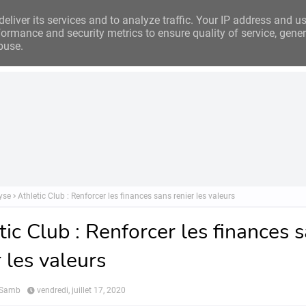
eliver its services and to analyze traffic. Your IP address and u
ormance and security metrics to ensure quality of service, gene
buse.
Analyse
Business
Investissements
Financement
Ins
yse
Athletic Club : Renforcer les finances sans renier les valeurs
tic Club : Renforcer les finances 
r les valeurs
 Samb
vendredi, juillet 17, 2020