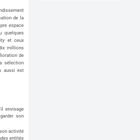
randissement
ation de la
opre espace
çu quelques
lity
et ceux
ix millions
lioration de
a sélection
s aussi est
'il envisage
 garder son
on activité
ndes entités