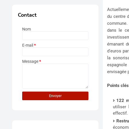
Actuellemen
Contact
du centre 
commune. L
Nom
dans le ce
investisse
émanant du
E-mail
*
d'euros par
la sonoris
Message
*
espagnole 
envisagée 
Points clés
122 mi
utiliser
effectif.
Restru
économiq