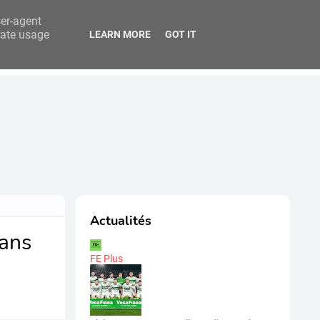
ser-agent
rate usage
LEARN MORE
GOT IT
titution
FEB Analytics
Actualités
sans
FE Plus