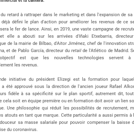
mmercial et la
cantera
.
a du retard à rattraper dans le marketing et dans l'expansion de s
 déjà défini le plan d'action pour améliorer les revenus de ce s
era le fer de lance. Ainsi, en 2019, une vaste campagne de recru
et elle a abouti sur les arrivées d'Iñaki Etxebarria, directeu
ue de la mairie de Bilbao, d'Aitor Jiménez, chef de l'innovation st
a, et de Pablo García, directeur du
retail
de l'Atlético de Madrid. Se
'objectif est que les nouvelles technologies servent à
lement les revenus.
ande initiative du président Elizegi est la formation pour laque
 a été approuvé sous la direction de l'ancien joueur Rafael Alko
urs fidèle à sa spécificité sur le plan sportif, autrement dit, tou
ue cela soit en équipe première ou en formation doit avoir un lien so
e. Une philosophie qui réduit les possibilités de recrutement, ma
es atouts en tant que marque. Cette particularité a aussi permis à l
 douceur sa masse salariale pour pouvoir compenser la baisse 
rise du coronavirus.