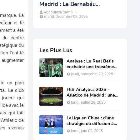
Madrid : Le Bernabéu
redessine le modèle
Abdoulaye Samb
-
a marque. La
mardi, décembre 02, 2025
économique du club
ecteur et le
tement a été
r du centre
ratégique du
Les Plus Lus
lon l'entité
 augmenter
Analyse : Le Real Betis
enchaîne une troisième
année de suite avec du
jeudi, novembre 20, 2025
bénéfice
lle un plan
FEB Analytics 2025 -
rta. Le club
Atlético de Madrid : une
t joueur qui
restructuration de la dette
lundi, juillet 28, 2025
lide avec le
en profondeur pour
préserver sa compétitivité
is qui fait
LaLiga en Chine : d'une
'Athletic de
stratégie de diffusion à
des revenus
une influence structurelle
lundi, juin 02, 2025