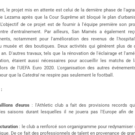
t, le projet mis en attente est celui de la dernière phase de l'ag
de Lezama après que la Cour Suprême ait bloqué le plan d'urbanis
'objectif de ce projet est de fournir à l'équipe première son pr
ntre d'entraînement. Par ailleurs, San Mamés a également re
ments, notamment pour l'amélioration des revenus de l'
hospita
 musée et des boutiques. Deux activités qui génèrent plus de d
 an. D'autres travaux, tels que la rénovation de l'éclairage et l'amé
ation, étaient aussi nécessaires pour accueillir les matchs de l
lors de l'UEFA Euro 2020. L'organisation des autres événement
pour que la
Catedral
ne respire pas seulement le football.
 :
llions d'euros
: l'Athletic club a fait des provisions records qu
 les saisons durant lesquelles il ne jouera pas l'Europe afin de
cturation
: le club a renforcé son organigramme pour redynamiser s
ue. De ce fait des professionnels de talent en provenance de gra