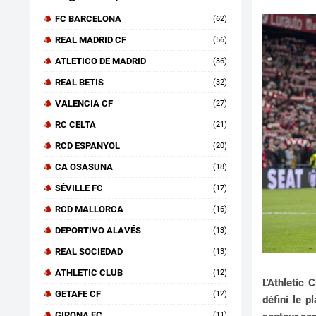
FC BARCELONA
(62)
REAL MADRID CF
(56)
ATLETICO DE MADRID
(36)
REAL BETIS
(32)
VALENCIA CF
(27)
RC CELTA
(21)
RCD ESPANYOL
(20)
CA OSASUNA
(18)
SÉVILLE FC
(17)
RCD MALLORCA
(16)
DEPORTIVO ALAVÉS
(13)
REAL SOCIEDAD
(13)
ATHLETIC CLUB
(12)
L'Athletic 
GETAFE CF
(12)
défini le p
GIRONA FC
(11)