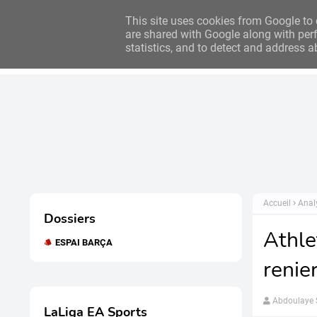
Bilan des clubs : 2024/2025
Bilan des clubs : 2023/2024
This site uses cookies from Google to d
are shared with Google along with perf
statistics, and to detect and address a
Accueil
Actualités
Accueil
Anal
Dossiers
Athle
ESPAI BARÇA
renie
Abdoulaye
LaLiga EA Sports