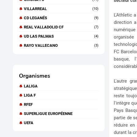
secteur co
VILLARREAL
(10)
L'Athletic 
CD LEGANÉS
(9)
direction a
REAL VALLADOLID CF
(7)
numérique s
UD LAS PALMAS
organisée 
(4)
technologiq
RAYO VALLECANO
(3)
FC Barcelon
basque, l
considérab
Organismes
L'autre gr
LALIGA
stratégique
reste toujo
LIGA F
l'intègre q
RFEF
Pays Basqu
SUPERLIGUE EUROPÉENNE
partie de s
UEFA
réduire en
durant la c