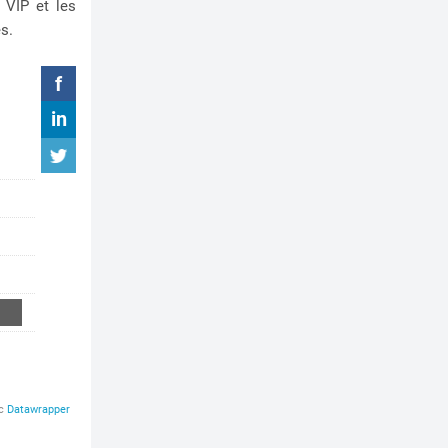
 VIP et les
s.