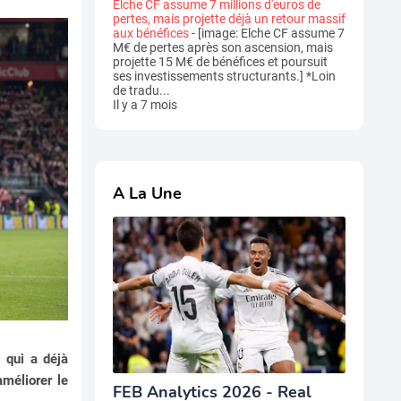
Elche CF assume 7 millions d'euros de
pertes, mais projette déjà un retour massif
aux bénéfices
-
[image: Elche CF assume 7
M€ de pertes après son ascension, mais
projette 15 M€ de bénéfices et poursuit
ses investissements structurants.] *Loin
de tradu...
Il y a 7 mois
A La Une
, qui a déjà
améliorer le
FEB Analytics 2026 - Real