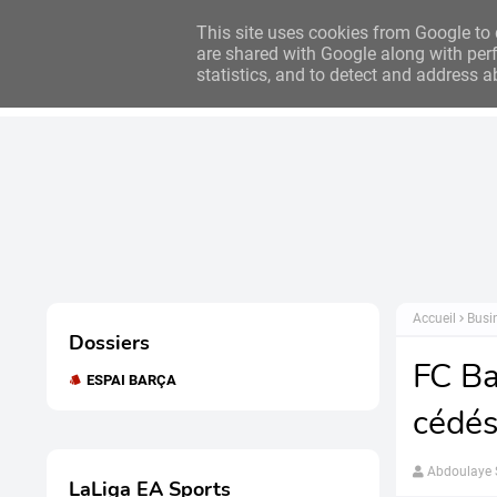
Bilan des clubs : 2024/2025
Bilan des clubs : 2023/2024
This site uses cookies from Google to d
are shared with Google along with perf
statistics, and to detect and address a
Accueil
Actualités
Accueil
Busi
Dossiers
FC Ba
ESPAI BARÇA
cédés
Abdoulaye
LaLiga EA Sports