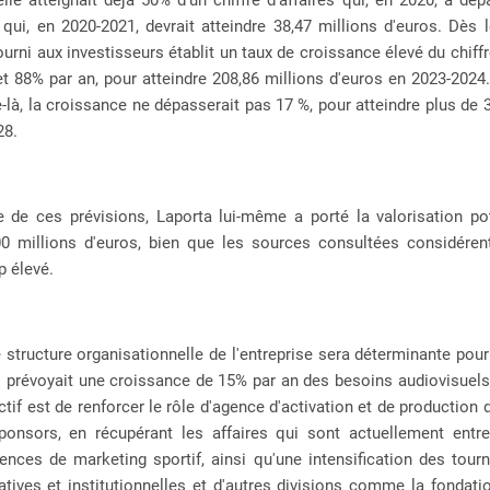
 qui, en 2020-2021, devrait atteindre 38,47 millions d'euros. Dès l
fourni aux investisseurs établit un taux de croissance élevé du chiffre
t 88% par an, pour atteindre 208,86 millions d'euros en 2023-2024.
-là, la croissance ne dépasserait pas 17 %, pour atteindre plus de 
28.
e de ces prévisions, Laporta lui-même a porté la valorisation pot
00 millions d'euros, bien que les sources consultées considérent
 élevé.
 structure organisationnelle de l'entreprise sera déterminante pour
i prévoyait une croissance de 15% par an des besoins audiovisuel
ectif est de renforcer le rôle d'agence d'activation et de production
ponsors, en récupérant les affaires qui sont actuellement entr
ences de marketing sportif, ainsi qu'une intensification des tou
atives et institutionnelles et d'autres divisions comme la fondat