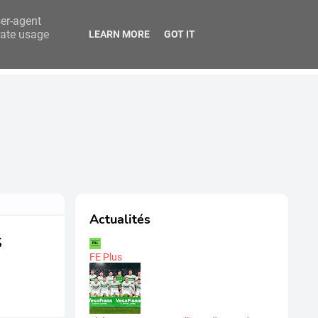
ser-agent
rate usage
LEARN MORE
GOT IT
titution
FEB Analytics
Actualités
s
FE Plus