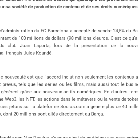
ur sa société de production de contenu et de ses droits numériques
 d'administration du FC Barcelona a accepté de vendre 24,5% du Ba
tant de 100 millions de dollars (98 millions d'euros. C'est ce qu'
 du club Joan Laporta, lors de la présentation de la nouvel
onal français Jules Koundé.
le nouveauté est que l'accord inclut non seulement les contenus 
t prévus, tels que les séries ou les films, mais aussi tout le busi
 génèrent grâce aux nouveaux actifs numériques. En d'autres term
e Web3, les NFT, les actions dans le métavers ou la vente de token
 ces jetons sur la plateforme Socios.com a généré plus de 40 mill
s, dont 20 millions sont allés directement au Barça.
fondée par Alex Dreyfus s'assure ainsi de participer aux deux entre