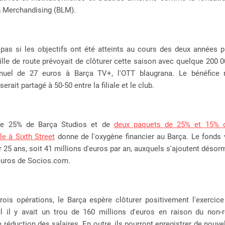
& Merchandising (BLM).
 pas si les objectifs ont été atteints au cours des deux années p
ille de route prévoyait de clôturer cette saison avec quelque 200
nuel de 27 euros à Barça TV+, l'OTT blaugrana. Le bénéfice
erait partagé à 50-50 entre la filiale et le club.
de 25% de Barça Studios et de
deux paquets de 25% et 15% de
le à Sixth Street
donne de l'oxygène financier au Barça. Le fonds 
r 25 ans, soit 41 millions d'euros par an, auxquels s'ajoutent désor
'euros de Socios.com.
rois opérations, le Barça espère clôturer positivement l'exercice
l il y avait un trou de 160 millions d'euros en raison du non-
e réduction des salaires. En outre, ils pourront enregistrer de nouve