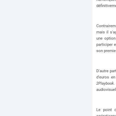
définitivem
Contraireme
mais il s'a
une option
participer 
son premier
D'autre par
d'euros en
2Playbook
.
audiovisuel
Le point d
opérationne