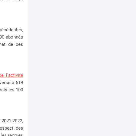
récédentes,
 000 abonnés
 net de ces
 l'activité
versera 519
mais les 100
 2021-2022,
respect des
lles recrues