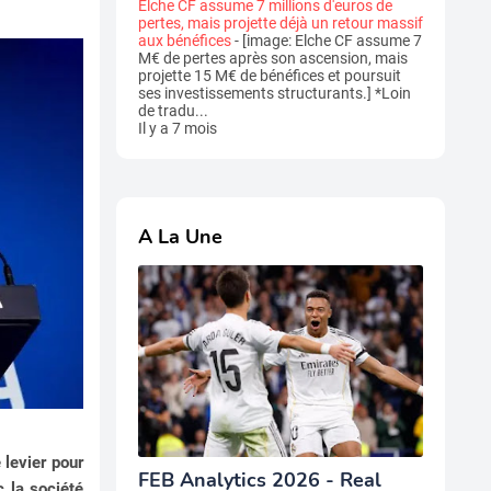
Elche CF assume 7 millions d'euros de
pertes, mais projette déjà un retour massif
aux bénéfices
-
[image: Elche CF assume 7
M€ de pertes après son ascension, mais
projette 15 M€ de bénéfices et poursuit
ses investissements structurants.] *Loin
de tradu...
Il y a 7 mois
A La Une
 levier pour
FEB Analytics 2026 - Real
c la société