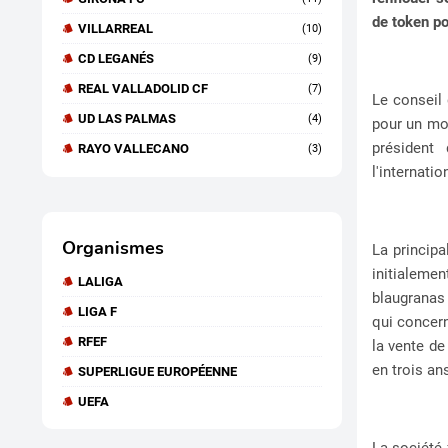
de token po
VILLARREAL
(10)
CD LEGANÉS
(9)
REAL VALLADOLID CF
(7)
Le conseil
UD LAS PALMAS
(4)
pour un mon
président
RAYO VALLECANO
(3)
l'internati
Organismes
La principa
initialemen
LALIGA
blaugranas
LIGA F
qui concern
RFEF
la vente de
en trois an
SUPERLIGUE EUROPÉENNE
UEFA
La société 