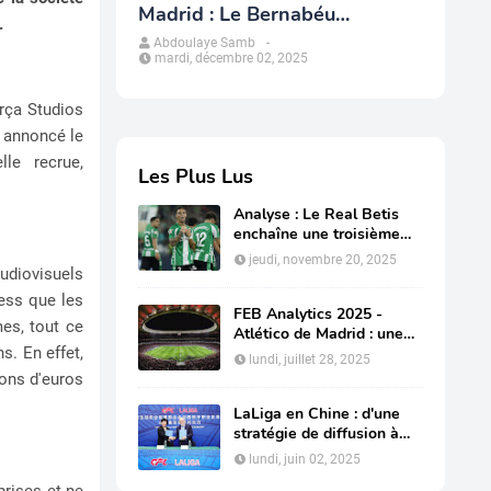
Madrid : Le Bernabéu
.
redessine le modèle
Abdoulaye Samb
-
mardi, décembre 02, 2025
économique du club
rça Studios
a annoncé le
le recrue,
Les Plus Lus
Analyse : Le Real Betis
enchaîne une troisième
année de suite avec du
jeudi, novembre 20, 2025
bénéfice
audiovisuels
ness que les
FEB Analytics 2025 -
es, tout ce
Atlético de Madrid : une
s. En effet,
restructuration de la dette
lundi, juillet 28, 2025
en profondeur pour
ions d'euros
préserver sa compétitivité
LaLiga en Chine : d'une
stratégie de diffusion à
une influence structurelle
lundi, juin 02, 2025
prises et ne