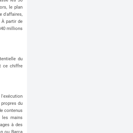
ors, le plan
 d'affaires,
 À partir de
340 millions
entielle du
 ce chiffre
 l'exécution
s propres du
 de contenus
e les mains
rnages à des
ion ou Barça