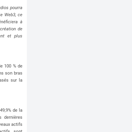
dios pourra
gie Web3, ce
néficiera à
création de
nt et plus
 de 100 % de
ans son bras
asés sur la
 49,9% de la
s dernières
veaux actifs
ctifs sont