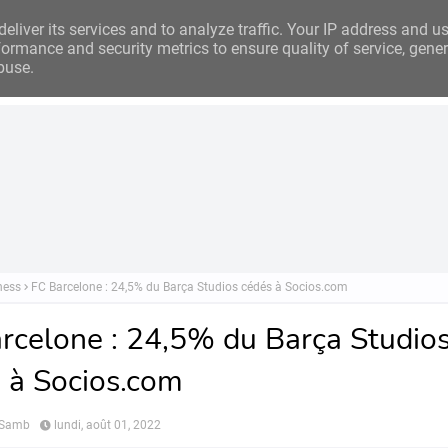
eliver its services and to analyze traffic. Your IP address and u
ormance and security metrics to ensure quality of service, gene
buse.
Analyse
Business
Investissements
Financement
Ins
ness
FC Barcelone : 24,5% du Barça Studios cédés à Socios.com
rcelone : 24,5% du Barça Studio
 à Socios.com
 Samb
lundi, août 01, 2022