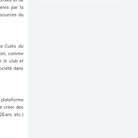
érés par la
 sources du
ux Culés du
.com, comme
e le club et
société dans
 plateforme
ur créer des
Earn, etc.)