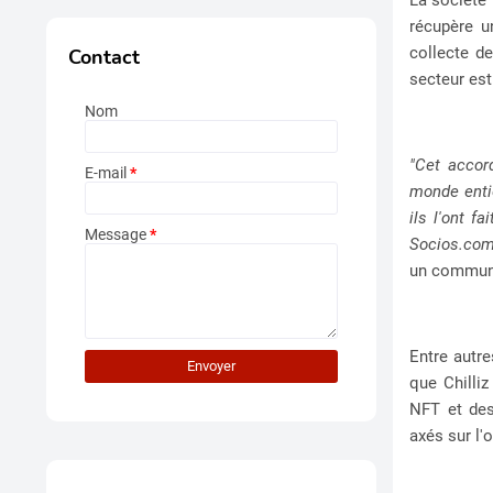
récupère u
collecte d
Contact
secteur est
Nom
"Cet accor
E-mail
*
monde enti
ils l'ont f
Message
*
Socios.com
un commun
Entre autr
que Chilliz
NFT et des
axés sur l'