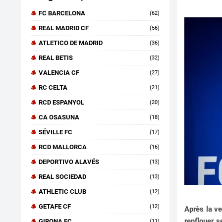
FC BARCELONA
(62)
REAL MADRID CF
(56)
ATLETICO DE MADRID
(36)
REAL BETIS
(32)
VALENCIA CF
(27)
RC CELTA
(21)
RCD ESPANYOL
(20)
CA OSASUNA
(18)
SÉVILLE FC
(17)
RCD MALLORCA
(16)
DEPORTIVO ALAVÉS
(13)
REAL SOCIEDAD
(13)
ATHLETIC CLUB
(12)
GETAFE CF
(12)
Après la ve
renflouer s
GIRONA FC
(11)