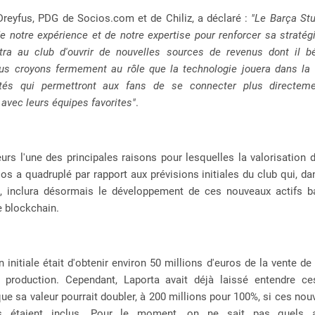
Dreyfus, PDG de Socios.com et de Chiliz, a déclaré :
"Le Barça Stu
 de notre expérience et de notre expertise pour renforcer sa straté
tra au club d'ouvrir de nouvelles sources de revenus dont il bé
Nous croyons fermement au rôle que la technologie jouera dans la 
és qui permettront aux fans de se connecter plus directeme
avec leurs équipes favorites"
.
leurs l'une des principales raisons pour lesquelles la valorisation
os a quadruplé par rapport aux prévisions initiales du club qui, d
l, inclura désormais le développement de ces nouveaux actifs b
e blockchain.
n initiale était d'obtenir environ 50 millions d'euros de la vente de
 production. Cependant, Laporta avait déjà laissé entendre ce
e sa valeur pourrait doubler, à 200 millions pour 100%, si ces nou
s étaient inclus. Pour le moment, on ne sait pas quels a