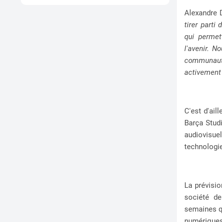
Alexandre 
tirer parti
qui permet
l'avenir. 
communaut
activement 
C'est d'ail
Barça Studi
audiovisue
technologi
La prévisio
société de
semaines qu
numérique