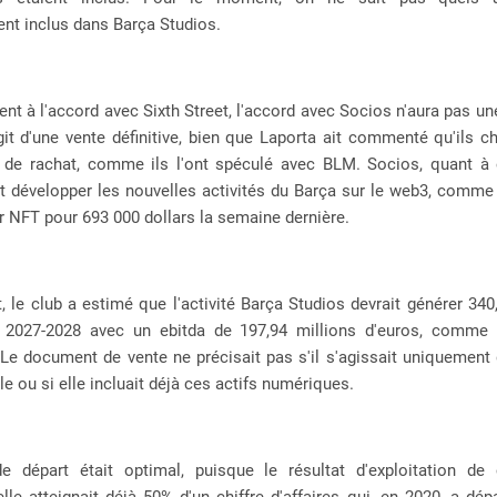
ent inclus dans Barça Studios.
nt à l'accord avec Sixth Street, l'accord avec Socios n'aura pas une
git d'une vente définitive, bien que Laporta ait commenté qu'ils c
 de rachat, comme ils l'ont spéculé avec BLM. Socios, quant à e
et développer les nouvelles activités du Barça sur le web3, comme
 NFT pour 693 000 dollars la semaine dernière.
t, le club a estimé que l'activité Barça Studios devrait générer 340
 2027-2028 avec un ebitda de 197,94 millions d'euros, comme 
 Le document de vente ne précisait pas s'il s'agissait uniquement d
le ou si elle incluait déjà ces actifs numériques.
e départ était optimal, puisque le résultat d'exploitation de 
lle atteignait déjà 50% d'un chiffre d'affaires qui, en 2020, a dé