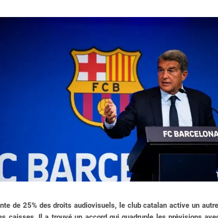
nte de 25% des droits audiovisuels, le club catalan active un autre
es caisses. Il a trouvé un accord qui quadruple les prévisions ave