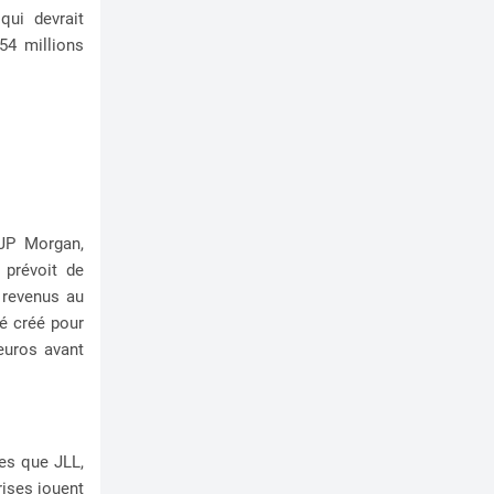
qui devrait
,54 millions
 JP Morgan,
 prévoit de
 revenus au
té créé pour
'euros avant
les que JLL,
rises jouent