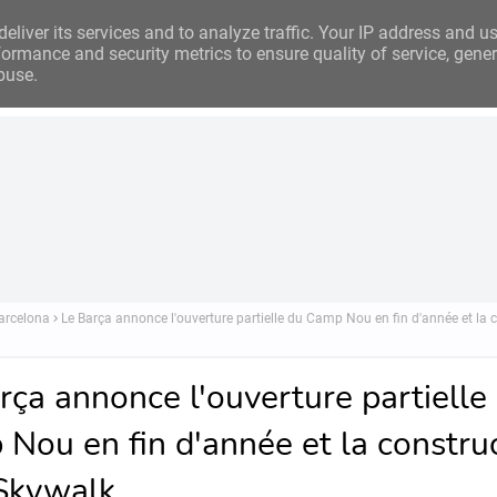
eliver its services and to analyze traffic. Your IP address and u
ormance and security metrics to ensure quality of service, gene
buse.
Analyse
Business
Investissements
Financement
Ins
arcelona
Le Barça annonce l'ouverture partielle du Camp Nou en fin d'année et la 
rça annonce l'ouverture partielle
Nou en fin d'année et la constru
Skywalk