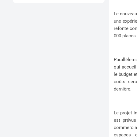
Le nouvea
une expéri
refonte com
000 places.
Parallèlem
qui accueil
le budget e
coûts sero
dernière.
Le projet i
est prévue
commercial
espaces d