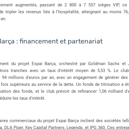
lement augmentés, passant de 2 800 à 7 557 sièges VIP, ce 
e tripler les revenus liés à l'hospitalité, atteignant au moins 76
 an.
arça : financement et partenariat
ment du projet Espai Barça, orchestré par Goldman Sachs et
rois tranches avec un taux d'intérêt moyen de 5,53 %. Le club
 94 millions d'euros par an, avec un engagement de générer des
fois supérieurs au service de la dette. Un fonds de titrisation a é
lisation des fonds, et le club prévoit de refinancer 1,06 milliard d
duire les taux d'intérêt.
ires commerciaux du projet Espai Barça inclient des sociétés tel
a, DLA Piper, Key Capital Partners, Legends, et IPG 360. Ces entrep