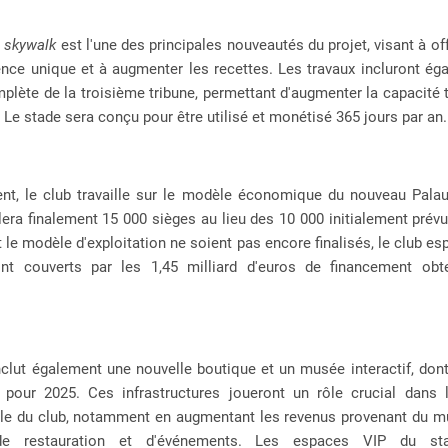
u
skywalk
est l'une des principales nouveautés du projet, visant à off
ence unique et à augmenter les recettes. Les travaux incluront ég
plète de la troisième tribune, permettant d'augmenter la capacité 
 Le stade sera conçu pour être utilisé et monétisé 365 jours par an.
ent, le club travaille sur le modèle économique du nouveau Palau
lera finalement 15 000 sièges au lieu des 10 000 initialement prév
t le modèle d'exploitation ne soient pas encore finalisés, le club es
nt couverts par les 1,45 milliard d'euros de financement obt
nclut également une nouvelle boutique et un musée interactif, dont
 pour 2025. Ces infrastructures joueront un rôle crucial dans l
e du club, notamment en augmentant les revenus provenant du m
e restauration et d'événements. Les espaces VIP du st