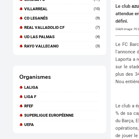
Le club
azu
VILLARREAL
(10)
attendue en
CD LEGANÉS
(9)
défini.
REAL VALLADOLID CF
(7)
Crédit image : FC
UD LAS PALMAS
(4)
Le FC Barc
RAYO VALLECANO
(3)
l'annonce d
Laporta a r
sur le stad
plus des 3
Organismes
Nou entièr
LALIGA
LIGA F
Le club a é
RFEF
% de sa cap
SUPERLIGUE EUROPÉENNE
du Barça, E
UEFA
opérations,
de jouer le