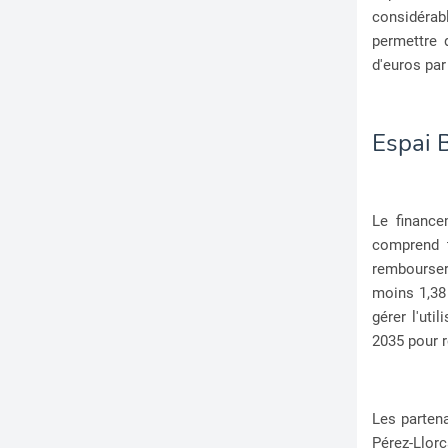
considérab
permettre d
d'euros par
Espai B
Le finance
comprend t
rembourser
moins 1,38 
gérer l'uti
2035 pour ré
Les partena
Pérez-Llorc