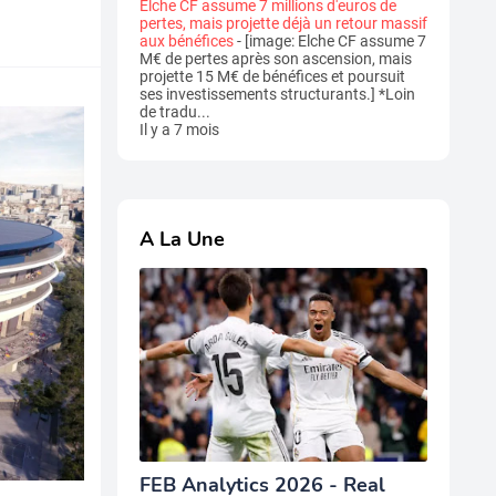
Elche CF assume 7 millions d'euros de
pertes, mais projette déjà un retour massif
aux bénéfices
-
[image: Elche CF assume 7
M€ de pertes après son ascension, mais
projette 15 M€ de bénéfices et poursuit
ses investissements structurants.] *Loin
de tradu...
Il y a 7 mois
A La Une
FEB Analytics 2026 - Real