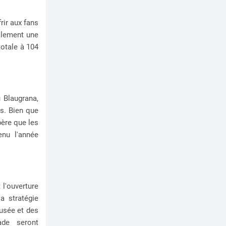
rir aux fans
alement une
totale à 104
 Blaugrana,
us. Bien que
père que les
enu l'année
 l'ouverture
a stratégie
usée et des
ade seront