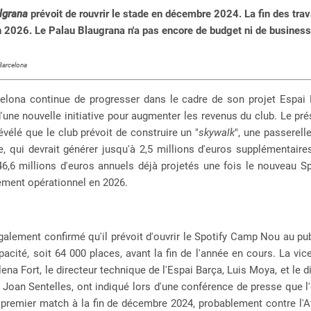
lgrana
prévoit de rouvrir le stade en décembre 2024. La fin des tra
 2026. Le Palau Blaugrana n'a pas encore de budget ni de business
 Barcelona
elona continue de progresser dans le cadre de son projet Espai 
'une nouvelle initiative pour augmenter les revenus du club. Le pr
évélé que le club prévoit de construire un "
skywalk
", une passerell
e, qui devrait générer jusqu'à 2,5 millions d'euros supplémentaire
46,6 millions d'euros annuels déjà projetés une fois le nouveau S
ement opérationnel en 2026.
galement confirmé qu'il prévoit d'ouvrir le Spotify Camp Nou au pu
acité, soit 64 000 places, avant la fin de l'année en cours. La vic
lena Fort, le directeur technique de l'Espai Barça, Luis Moya, et le d
 Joan Sentelles, ont indiqué lors d'une conférence de presse que l'
 premier match à la fin de décembre 2024, probablement contre l'A