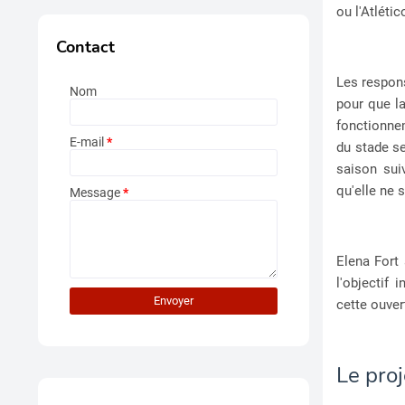
ou l'Atléti
Contact
Les respons
Nom
pour que la
fonctionne
E-mail
*
du stade se
saison sui
qu'elle ne
Message
*
Elena Fort 
l'objectif 
cette ouver
Le proj