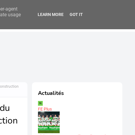
ser-agent
rate usage
LEARN MORE
GOT IT
titution
FEB Analytics
construction
Actualités
 du
FE Plus
ction