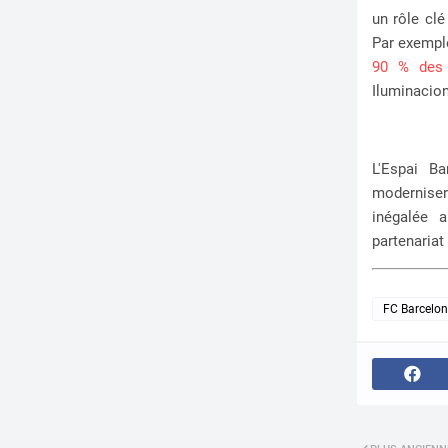
un rôle clé
Par exempl
90 % des 
Iluminacion
L'Espai Ba
moderniser 
inégalée 
partenaria
FC Barcelo