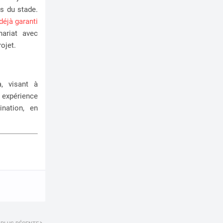
ns du stade.
déjà garanti
nariat avec
ojet.
a, visant à
e expérience
nation, en