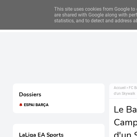
Bilan des clubs : 2024/2025
Bilan des clubs : 2023/2024
This site uses cookies from Google to d
are shared with Google along with perf
statistics, and to detect and address a
Accueil
Actualités
Accueil
FC B
Dossiers
d'un Skywalk
ESPAI BARÇA
Le Ba
Camp 
d'un 
LaLiga EA Sports