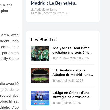
Madrid : Le Bernabéu
vaux est
redessine le modèle
Abdoulaye Samb
-
 plan
mardi, décembre 02, 2025
économique du club
Barça, avec
Les Plus Lus
ésident Joan
e en hauteur
Analyse : Le Real Betis
enchaîne une troisième
s par an, en
année de suite avec du
potify Camp
jeudi, novembre 20, 2025
bénéfice
FEB Analytics 2025 -
Atlético de Madrid : une
restructuration de la dette
lundi, juillet 28, 2025
en profondeur pour
blic avec 60
préserver sa compétitivité
e-présidente
LaLiga en Chine : d'une
irecteur des
stratégie de diffusion à
objectif est
une influence structurelle
lundi, juin 02, 2025
thletic Club