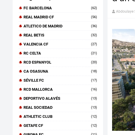
FC BARCELONA
(62)
Abdoulaye
REAL MADRID CF
(56)
ATLETICO DE MADRID
(36)
REAL BETIS
(32)
VALENCIA CF
(27)
RC CELTA
(21)
RCD ESPANYOL
(20)
CA OSASUNA
(18)
SÉVILLE FC
(17)
RCD MALLORCA
(16)
DEPORTIVO ALAVÉS
(13)
REAL SOCIEDAD
(13)
ATHLETIC CLUB
(12)
GETAFE CF
(12)
GIRONA FC
(11)