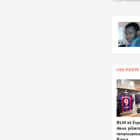
PLUS ANCIENN
CES POSTS
BLM et Espa
deux piliers
renaissanc
Barça