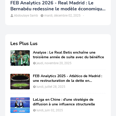
FEB Analytics 2026 - Real Madrid : Le
Bernabéu redessine le modèle économique
du club
Abdoulaye Samb
mardi, décembre 02, 2025
-
Les Plus Lus
Analyse : Le Real Betis enchaîne une
troisième année de suite avec du bénéfice
jeudi, novembre 20, 2025
FEB Analytics 2025 - Atlético de Madrid :
une restructuration de la dette en
profondeur pour préserver sa compétitivité
lundi, juillet 28, 2025
LaLiga en Chine : d'une stratégie de
diffusion à une influence structurelle
lundi, juin 02, 2025