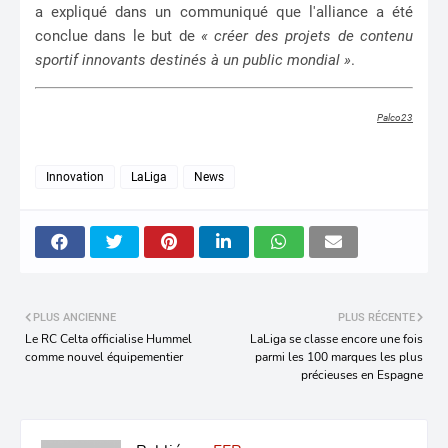
a expliqué dans un communiqué que l'alliance a été
conclue dans le but de
« créer des projets de contenu
sportif innovants destinés à un public mondial »
.
Palco23
Innovation
LaLiga
News
PLUS ANCIENNE
PLUS RÉCENTE
Le RC Celta officialise Hummel
LaLiga se classe encore une fois
comme nouvel équipementier
parmi les 100 marques les plus
précieuses en Espagne