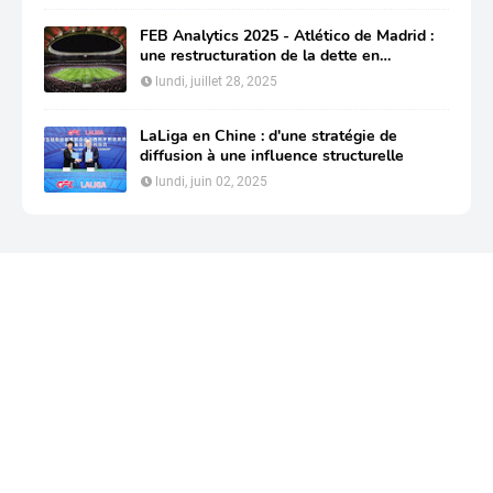
FEB Analytics 2025 - Atlético de Madrid :
une restructuration de la dette en
profondeur pour préserver sa compétitivité
lundi, juillet 28, 2025
LaLiga en Chine : d'une stratégie de
diffusion à une influence structurelle
lundi, juin 02, 2025