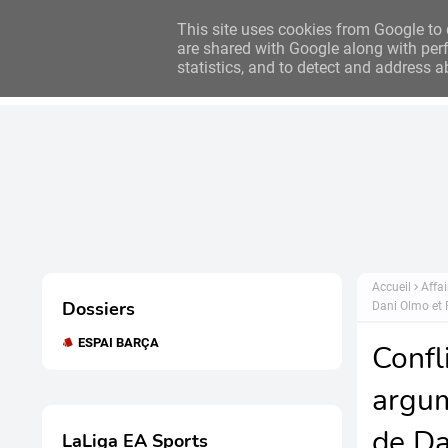
Bilan des clubs : 2024/2025
Bilan des clubs : 2023/2024
This site uses cookies from Google to d
are shared with Google along with perf
statistics, and to detect and address a
Accueil
Actualités
Accueil
Affa
Dossiers
Dani Olmo et 
ESPAI BARÇA
Confl
argum
de Da
LaLiga EA Sports