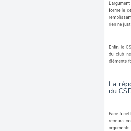
L'argument
formelle d
remplissan
rien ne just
Enfin, le C
du club ne
éléments fo
La rép
du CS
Face à cet
recours co
arguments p