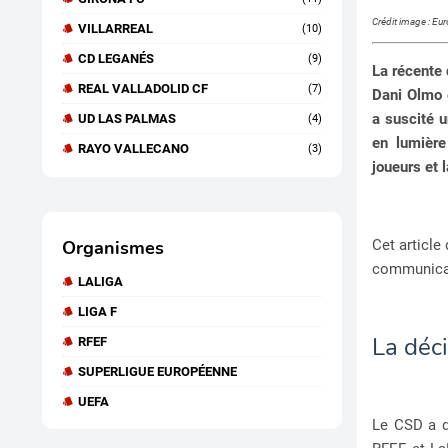
Crédit image : Eu
VILLARREAL
(10)
CD LEGANÉS
(9)
La récente 
REAL VALLADOLID CF
(7)
Dani Olmo e
a suscité u
UD LAS PALMAS
(4)
en lumière
RAYO VALLECANO
(3)
joueurs et 
Cet article
Organismes
communicat
LALIGA
LIGA F
La déc
RFEF
SUPERLIGUE EUROPÉENNE
UEFA
Le CSD a d