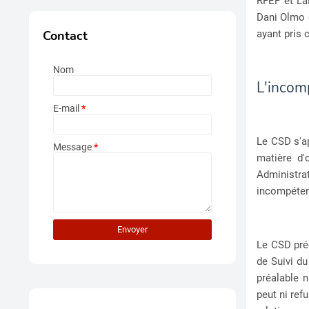
RFEF et LaL
Dani Olmo e
ayant pris 
Contact
Nom
L'incom
E-mail
*
Le CSD s'ap
Message
*
matière d'
Administr
incompétent
Le CSD préc
de Suivi du
préalable n
peut ni ref