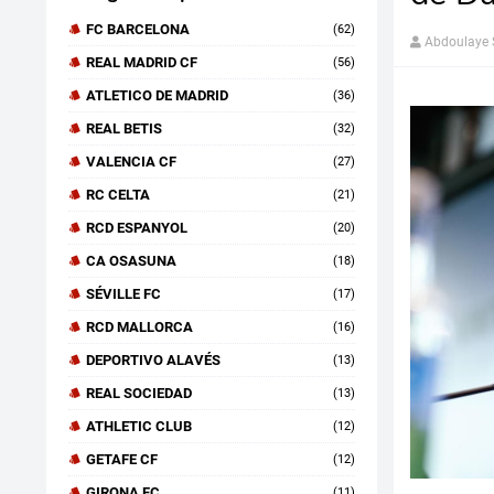
FC BARCELONA
(62)
Abdoulaye
REAL MADRID CF
(56)
ATLETICO DE MADRID
(36)
REAL BETIS
(32)
VALENCIA CF
(27)
RC CELTA
(21)
RCD ESPANYOL
(20)
CA OSASUNA
(18)
SÉVILLE FC
(17)
RCD MALLORCA
(16)
DEPORTIVO ALAVÉS
(13)
REAL SOCIEDAD
(13)
ATHLETIC CLUB
(12)
GETAFE CF
(12)
GIRONA FC
(11)