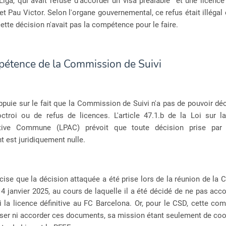
iga, qui avait refusé d'accorder un visa préalable et une licence 
t Pau Victor. Selon l'organe gouvernemental, ce refus était illégal 
cette décision n'avait pas la compétence pour le faire.
pétence de la Commission de Suivi
puie sur le fait que la Commission de Suivi n'a pas de pouvoir dé
octroi ou de refus de licences. L'article 47.1.b de la Loi sur l
ative Commune (LPAC) prévoit que toute décision prise par
 est juridiquement nulle.
ise que la décision attaquée a été prise lors de la réunion de l
 4 janvier 2025, au cours de laquelle il a été décidé de ne pas acco
i la licence définitive au FC Barcelona. Or, pour le CSD, cette c
user ni accorder ces documents, sa mission étant seulement de co