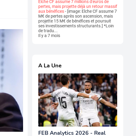
Elche CF assume 7 millions d'euros de
pertes, mais projette déjà un retour massif
aux bénéfices
-
[image: Elche CF assume 7
M€ de pertes après son ascension, mais
projette 15 M€ de bénéfices et poursuit
ses investissements structurants.] *Loin
de tradu...
Il y a 7 mois
A La Une
FEB Analytics 2026 - Real