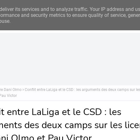
eliver its services and to analyze traffic. Your IP address and u
ormance and security metrics to ensure quality of service, gene
buse.
Analyse
Business
Investissements
Financement
Ins
ire Dani Olmo
Conflit entre LaLiga et le CSD : les arguments des deux camps sur les
Pau Victor
it entre LaLiga et le CSD : les
ents des deux camps sur les lic
ni Olmo et Pau Victor