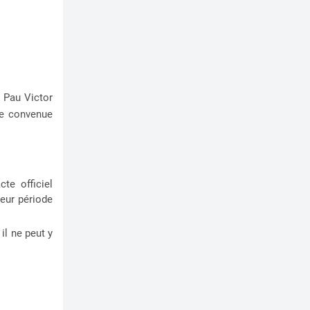
 Pau Victor
ée convenue
te officiel
leur période
il ne peut y