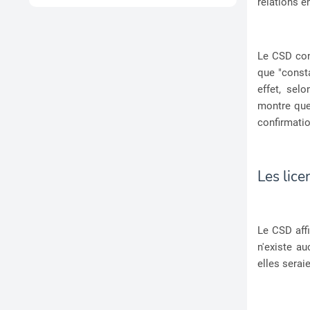
relations e
Le CSD con
que "consta
effet, sel
montre que
confirmatio
Les lice
Le CSD affi
n'existe au
elles serai