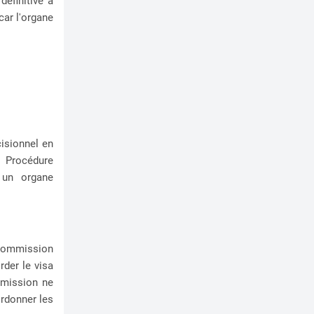
définitive à
car l'organe
cisionnel en
a Procédure
 un organe
a Commission
rder le visa
ommission ne
ordonner les