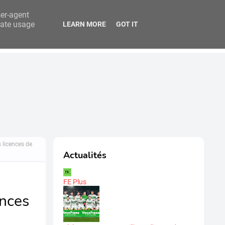
ser-agent
rate usage
LEARN MORE
GOT IT
titution
FEB Analytics
 licences de
Actualités
FE Plus
ences