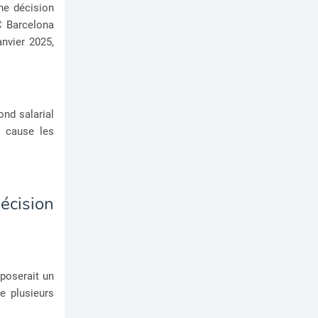
ne décision
C Barcelona
nvier 2025,
ond salarial
n cause les
écision
poserait un
e plusieurs