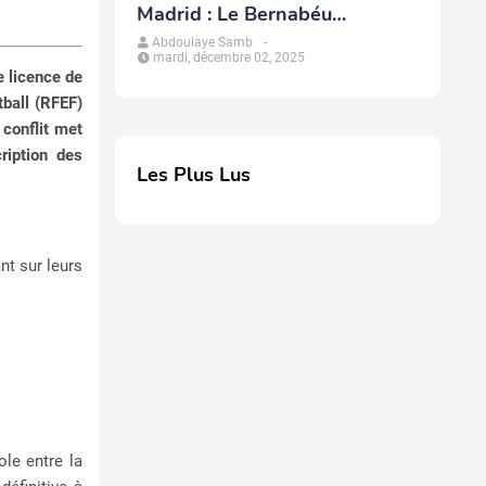
Madrid : Le Bernabéu
redessine le modèle
Abdoulaye Samb
-
mardi, décembre 02, 2025
économique du club
e licence de
tball (RFEF)
 conflit met
ription des
Les Plus Lus
nt sur leurs
le entre la