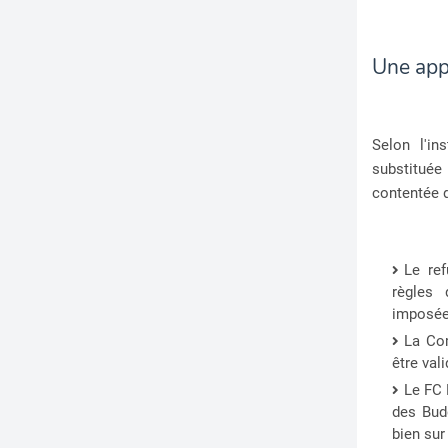
Une app
Selon l'in
substituée
contentée d
Le ref
règles 
imposée
La Co
être val
Le FC 
des Bud
bien sur